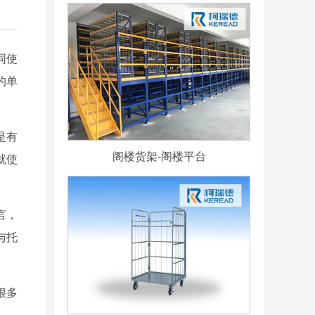
同使
的单
是有
阁楼货架-阁楼平台
就使
言，
与托
很多