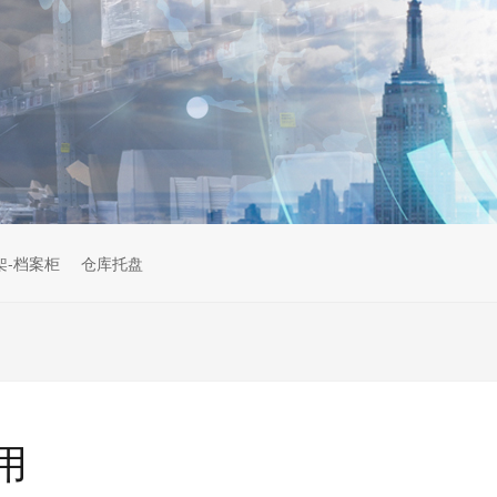
架-档案柜
仓库托盘
用